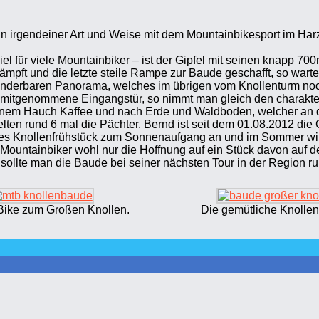
in irgendeiner Art und Weise mit dem Mountainbikesport im Ha
Ziel für viele Mountainbiker – ist der Gipfel mit seinen knapp 
ämpft und die letzte steile Rampe zur Baude geschafft, so wart
erbaren Panorama, welches im übrigen vom Knollenturm noch ei
mitgenommene Eingangstür, so nimmt man gleich den charakteris
inem Hauch Kaffee und nach Erde und Waldboden, welcher an d
ten rund 6 mal die Pächter. Bernd ist seit dem 01.08.2012 die 
sches Knollenfrühstück zum Sonnenaufgang an und im Sommer wir
ountainbiker wohl nur die Hoffnung auf ein Stück davon auf d
 sollte man die Baude bei seiner nächsten Tour in der Region r
Bike zum Großen Knollen.
Die gemütliche Knolle