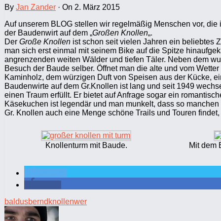
By
Jan Zander
·
On 2. März 2015
Auf unserem BLOG stellen wir regelmäßig Menschen vor, die 
der Baudenwirt auf dem „
Großen Knollen
„.
Der
Große Knollen
ist schon seit vielen Jahren ein beliebtes 
man sich erst einmal mit seinem Bike auf die Spitze hinaufgek
angrenzenden weiten Wälder und tiefen Täler. Neben dem wund
Besuch der Baude selber. Öffnet man die alte und vom Wetter 
Kaminholz, dem würzigen Duft von Speisen aus der Kücke, e
Baudenwirte auf dem Gr.Knollen ist lang und seit 1949 wechsel
einen Traum erfüllt. Er bietet auf Anfrage sogar ein romanti
Käsekuchen ist legendär und man munkelt, dass so manchen M
Gr. Knollen auch eine Menge schöne Trails und Touren findet,
Knollenturm mit Baude.
Mit dem 
twittern
teilen
baldus
bernd
knollen
wer