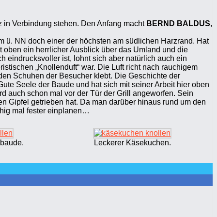
rz in Verbindung stehen. Den Anfang macht
BERND BALDUS
,
700m ü. NN doch einer der höchsten am südlichen Harzrand. Hat
et oben ein herrlicher Ausblick über das Umland und die
ndrucksvoller ist, lohnt sich aber natürlich auch ein
tischen „Knollenduft“ war. Die Luft richt nach rauchigem
en Schuhen der Besucher klebt. Die Geschichte der
Gute Seele der Baude und hat sich mit seiner Arbeit hier oben
d auch schon mal vor der Tür der Grill angeworfen. Sein
en Gipfel getrieben hat. Da man darüber hinaus rund um den
uhig mal fester einplanen…
nbaude.
Leckerer Käsekuchen.